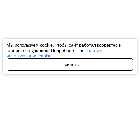
Мы используем cookie, чтобы сайт работал корректно и
становился удобнее. Подробнее — в
Политике
использования cookie
.
Принять
Авторы
О нас
Архив
Все права на любые материалы, опубликованные на сайте, защищены в
соответствии с российским и международным законодательством об
интеллектуальной собственности. Любое использование текстовых, фото,
аудио и видеоматериалов возможно только с согласия правообладателя
(ctnews.ru). Персональные данные (ФЗ 152). При полном или частичном
использовании материалов ctnews.ru активная индексируемая
гиперссылка на исходный материал обязательна. Запрещено для детей.
Оригинал текста:
https://ctnews.ru/
Пользовательское соглашение
|
Политика конфиденциальности
|
Политика использования cookie