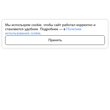
Мы используем cookie, чтобы сайт работал корректно и
становился удобнее. Подробнее — в
Политике
использования cookie
.
Принять
Авторы
О нас
Архив
Все права на любые материалы, опубликованные на сайте, защищены в
соответствии с российским и международным законодательством об
интеллектуальной собственности. Любое использование текстовых, фото,
аудио и видеоматериалов возможно только с согласия правообладателя
(ctnews.ru). Персональные данные (ФЗ 152). При полном или частичном
использовании материалов ctnews.ru активная индексируемая
гиперссылка на исходный материал обязательна. Запрещено для детей.
Оригинал текста:
https://ctnews.ru/
Пользовательское соглашение
|
Политика конфиденциальности
|
Политика использования cookie
На информационном ресурсе применяются рекомендательные
технологии (информационные технологии предоставления информации
на основе сбора, систематизации и анализа сведений, относящихся к
предпочтениям пользователей сети "Интернет", находящихся на