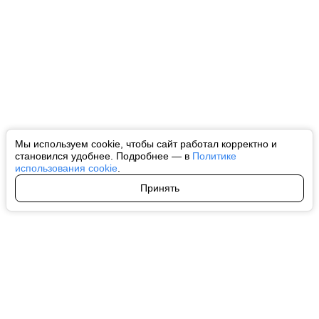
Мы используем cookie, чтобы сайт работал корректно и
становился удобнее. Подробнее — в
Политике
использования cookie
.
Принять
Авторы
О нас
Архив
Все права на любые материалы, опубликованные на сайте, защищены в
соответствии с российским и международным законодательством об
интеллектуальной собственности. Любое использование текстовых, фото,
аудио и видеоматериалов возможно только с согласия правообладателя
(ctnews.ru). Персональные данные (ФЗ 152). При полном или частичном
использовании материалов ctnews.ru активная индексируемая