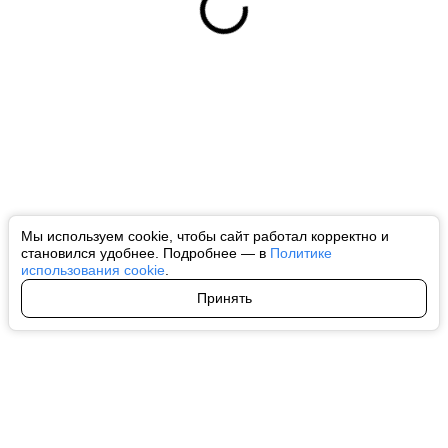
Мы используем cookie, чтобы сайт работал корректно и
становился удобнее. Подробнее — в
Политике
использования cookie
.
Принять
Авторы
О нас
Архив
Все права на любые материалы, опубликованные на сайте, защищены в
соответствии с российским и международным законодательством об
интеллектуальной собственности. Любое использование текстовых, фото,