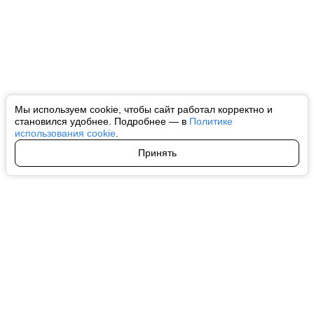
Мы используем cookie, чтобы сайт работал корректно и
становился удобнее. Подробнее — в
Политике
использования cookie
.
Принять
Авторы
О нас
Архив
Все права на любые материалы, опубликованные на сайте, защищены в
соответствии с российским и международным законодательством об
интеллектуальной собственности. Любое использование текстовых, фото,
аудио и видеоматериалов возможно только с согласия правообладателя
(ctnews.ru). Персональные данные (ФЗ 152). При полном или частичном
использовании материалов ctnews.ru активная индексируемая
гиперссылка на исходный материал обязательна. Запрещено для детей.
Оригинал текста:
https://ctnews.ru/
Пользовательское соглашение
|
Политика конфиденциальности
|