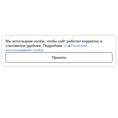
Мы используем cookie, чтобы сайт работал корректно и
становился удобнее. Подробнее — в
Политике
использования cookie
.
Принять
Авторы
О нас
Архив
Все права на любые материалы, опубликованные на сайте, защищены в
соответствии с российским и международным законодательством об
интеллектуальной собственности. Любое использование текстовых, фото,
аудио и видеоматериалов возможно только с согласия правообладателя
(ctnews.ru). Персональные данные (ФЗ 152). При полном или частичном
использовании материалов ctnews.ru активная индексируемая
гиперссылка на исходный материал обязательна. Запрещено для детей.
Оригинал текста:
https://ctnews.ru/
Пользовательское соглашение
|
Политика конфиденциальности
|