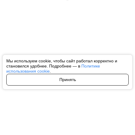
Мы используем cookie, чтобы сайт работал корректно и
становился удобнее. Подробнее — в
Политике
использования cookie
.
Принять
Авторы
О нас
Архив
Все права на любые материалы, опубликованные на сайте, защищены в
соответствии с российским и международным законодательством об
интеллектуальной собственности. Любое использование текстовых, фото,
аудио и видеоматериалов возможно только с согласия правообладателя
(ctnews.ru). Персональные данные (ФЗ 152). При полном или частичном
использовании материалов ctnews.ru активная индексируемая