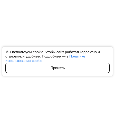
Мы используем cookie, чтобы сайт работал корректно и
становился удобнее. Подробнее — в
Политике
использования cookie
.
Принять
Авторы
О нас
Архив
Все права на любые материалы, опубликованные на сайте, защищены в
соответствии с российским и международным законодательством об
интеллектуальной собственности. Любое использование текстовых, фото,
аудио и видеоматериалов возможно только с согласия правообладателя
(ctnews.ru). Персональные данные (ФЗ 152). При полном или частичном
использовании материалов ctnews.ru активная индексируемая