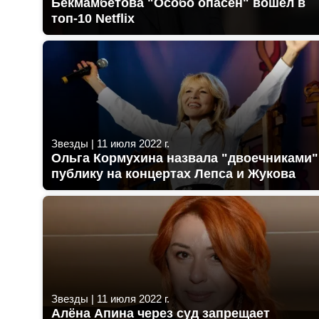
Бекмамбетова "Особо опасен" вошел в
топ-10 Netflix
Звезды
|
11 июля 2022 г.
Ольга Кормухина назвала "двоечниками"
публику на концертах Лепса и Жукова
Звезды
|
11 июля 2022 г.
Алёна Апина через суд запрещает