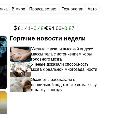
мика
В мире
Происшествия
Технологии
Авто
81.41
+0.48
94.06
+0.87
Горячие новости недели
Ученые связали высокий индекс
массы тела с истончением коры
головного мозга
Ученые доказали способность
мозга к реальной многозадачности
Эксперты рассказали о
правильной подготовке дома к сну
в жаркую погоду