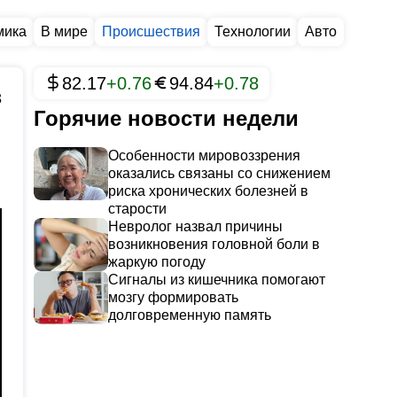
мика
В мире
Происшествия
Технологии
Авто
82.17
+0.76
94.84
+0.78
3
Горячие новости недели
Особенности мировоззрения
оказались связаны со снижением
риска хронических болезней в
старости
Невролог назвал причины
возникновения головной боли в
жаркую погоду
Сигналы из кишечника помогают
мозгу формировать
долговременную память