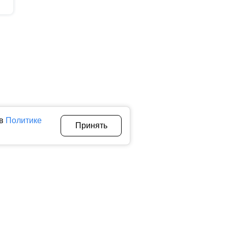
 в
Политике
Принять
Авторы
О нас
Архив
теллектуальной собственности. Любое использование текстовых,
тичном использовании материалов ctnews.ru активная
 сбора, систематизации и анализа сведений, относящихся к