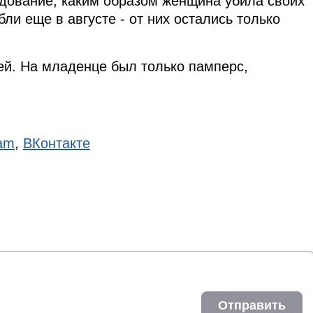
дование, каким образом женщина убила своих
бли еще в августе - от них остались только
тей. На младенце был только памперс,
ram
,
ВКонтакте
Отправить