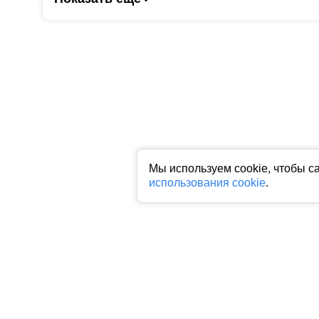
Мы используем cookie, чтобы с
использования cookie
.
Все права на любые материалы, опубликованные на сайте, защище
фото, аудио и видеоматериалов возможно только с согласия право
индексируемая гиперссылка на исходный материал обязательна. З
Пользовательское соглашение
|
Политика конфиденциальности
|
П
На информационном ресурсе применяются рекомендательные техн
предпочтениям пользователей сети "Интернет", находящихся на 