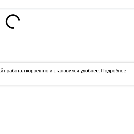
айт работал корректно и становился удобнее. Подробнее —
ны в соответствии с российским и международным законодательством об ин
обладателя (ctnews.ru). Персональные данные (ФЗ 152). При полном или час
апрещено для детей. Оригинал текста:
https://ctnews.ru/
олитика использования cookie
ологии (информационные технологии предоставления информации на основе
территории Российской Федерации).
Подробнее