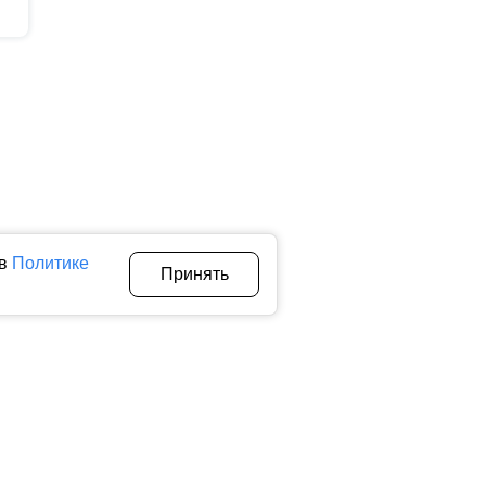
 в
Политике
Принять
Авторы
О нас
Архив
теллектуальной собственности. Любое использование текстовых,
тичном использовании материалов ctnews.ru активная
 сбора, систематизации и анализа сведений, относящихся к