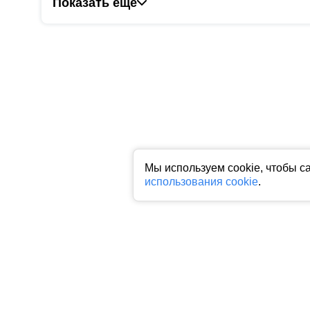
Показать ещё
Мы используем cookie, чтобы с
использования cookie
.
Все права на любые материалы, опубликованные на сайте, защище
фото, аудио и видеоматериалов возможно только с согласия право
индексируемая гиперссылка на исходный материал обязательна. З
Пользовательское соглашение
|
Политика конфиденциальности
|
П
На информационном ресурсе применяются рекомендательные техн