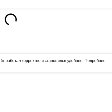
айт работал корректно и становился удобнее. Подробнее —
ны в соответствии с российским и международным законодательством об ин
обладателя (ctnews.ru). Персональные данные (ФЗ 152). При полном или час
апрещено для детей. Оригинал текста:
https://ctnews.ru/
олитика использования cookie
ологии (информационные технологии предоставления информации на основе