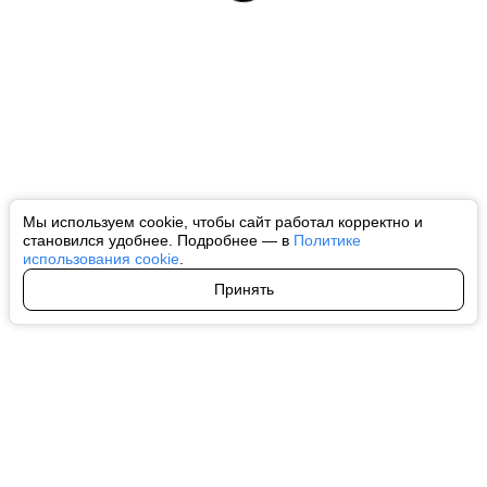
Мы используем cookie, чтобы сайт работал корректно и
становился удобнее. Подробнее — в
Политике
использования cookie
.
Принять
Авторы
О нас
Архив
Все права на любые материалы, опубликованные на сайте, защищены в
соответствии с российским и международным законодательством об
интеллектуальной собственности. Любое использование текстовых, фото,
аудио и видеоматериалов возможно только с согласия правообладателя
(ctnews.ru). Персональные данные (ФЗ 152). При полном или частичном
использовании материалов ctnews.ru активная индексируемая