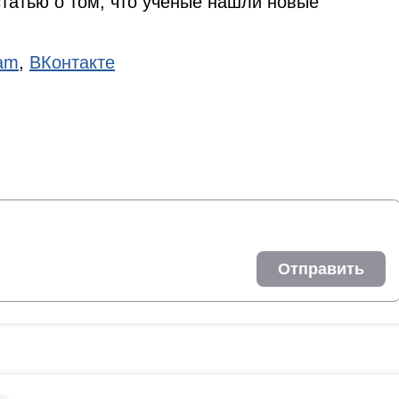
татью о том, что ученые нашли новые
ram
,
ВКонтакте
Отправить