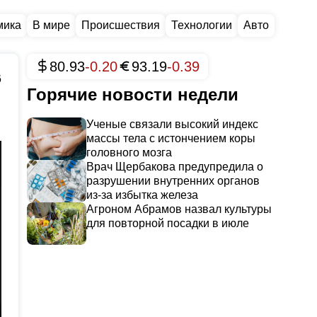
мика
В мире
Происшествия
Технологии
Авто
80.93
-0.20
93.19
-0.39
6
Горячие новости недели
Ученые связали высокий индекс
массы тела с истончением коры
головного мозга
Врач Щербакова предупредила о
разрушении внутренних органов
из-за избытка железа
Агроном Абрамов назвал культуры
для повторной посадки в июле