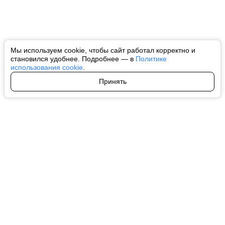
Мы используем cookie, чтобы сайт работал корректно и
становился удобнее. Подробнее — в
Политике
использования cookie
.
Принять
Авторы
О нас
Архив
Все права на любые материалы, опубликованные на сайте, защищены в
соответствии с российским и международным законодательством об
интеллектуальной собственности. Любое использование текстовых, фото,
аудио и видеоматериалов возможно только с согласия правообладателя
(ctnews.ru). Персональные данные (ФЗ 152). При полном или частичном
использовании материалов ctnews.ru активная индексируемая
гиперссылка на исходный материал обязательна. Запрещено для детей.
Оригинал текста:
https://ctnews.ru/
Пользовательское соглашение
|
Политика конфиденциальности
|
Политика использования cookie
На информационном ресурсе применяются рекомендательные
технологии (информационные технологии предоставления информации
на основе сбора, систематизации и анализа сведений, относящихся к
предпочтениям пользователей сети "Интернет", находящихся на