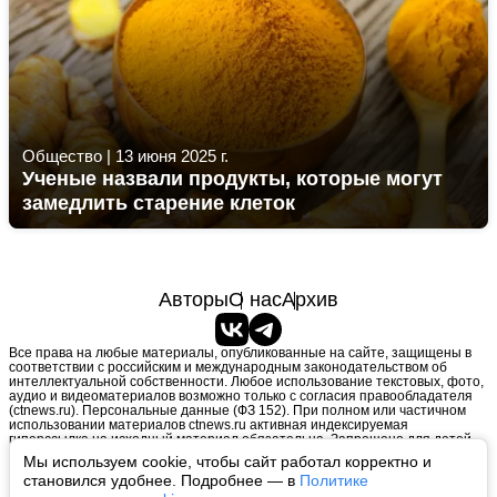
Общество
|
13 июня 2025 г.
Ученые назвали продукты, которые могут
замедлить старение клеток
Авторы
О нас
Архив
Все права на любые материалы, опубликованные на сайте, защищены в
соответствии с российским и международным законодательством об
интеллектуальной собственности. Любое использование текстовых, фото,
аудио и видеоматериалов возможно только с согласия правообладателя
(ctnews.ru). Персональные данные (ФЗ 152). При полном или частичном
использовании материалов ctnews.ru активная индексируемая
гиперссылка на исходный материал обязательна. Запрещено для детей.
Оригинал текста:
https://ctnews.ru/
Мы используем cookie, чтобы сайт работал корректно и
Пользовательское соглашение
|
Политика конфиденциальности
|
становился удобнее. Подробнее — в
Политике
Политика использования cookie