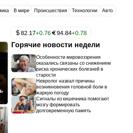
мика
В мире
Происшествия
Технологии
Авто
82.17
+0.76
94.84
+0.78
Горячие новости недели
Особенности мировоззрения
оказались связаны со снижением
риска хронических болезней в
старости
Невролог назвал причины
возникновения головной боли в
ь
жаркую погоду
Сигналы из кишечника помогают
мозгу формировать
долговременную память