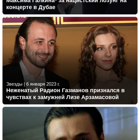
Максима Галкина* за нацистский лозунг на
концерте в Дубае
Звезды
|
6 января 2023 г.
Неженатый Радион Газманов признался в
чувствах к замужней Лизе Арзамасовой