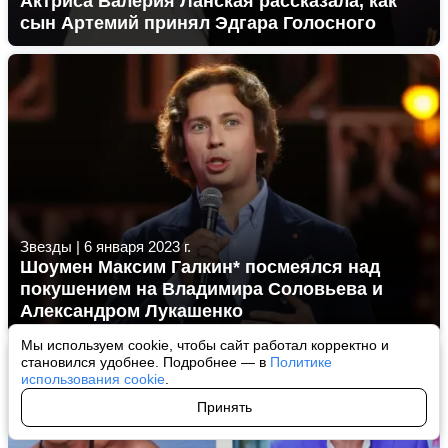
Актриса Валерия Ланская рассказала, как
сын Артемий принял Эдгара Голосного
Звезды
|
6 января 2023 г.
Шоумен Максим Галкин* посмеялся над
покушением на Владимира Соловьева и
Александром Лукашенко
Мы используем cookie, чтобы сайт работал корректно и
становился удобнее. Подробнее — в
Политике
использования cookie
.
Принять