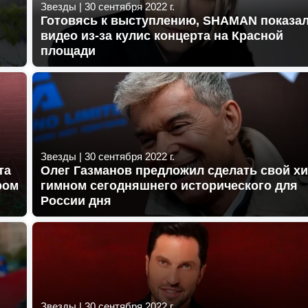
Звезды
|
30 сентября 2022 г.
Готовясь к выступлению, SHAMAN показа
видео из-за кулис концерта на Красной
площади
Звезды
|
30 сентября 2022 г.
та
Олег Газманов предложил сделать свой хи
ром
гимном сегодняшнего исторического для
России дня
Звезды
|
30 сентября 2022 г.