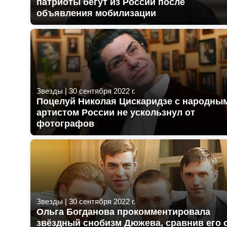
патриоты бегут из России после
объявления мобилизации
Звезды
|
30 сентября 2022 г.
Поцелуй Николая Цискаридзе с народны
артистом России не ускользнул от
фотографов
Звезды
|
30 сентября 2022 г.
Ольга Богданова прокомментировала
звёздный снобизм Дюжева, сравнив его 