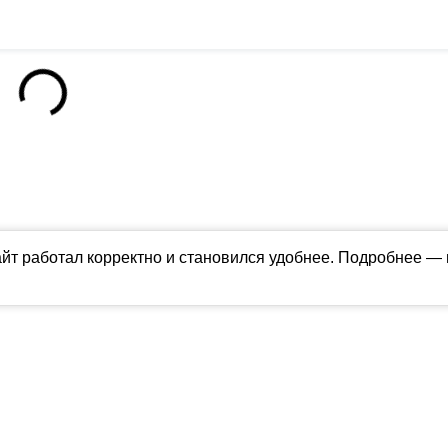
айт работал корректно и становился удобнее. Подробнее —
ны в соответствии с российским и международным законодательством об ин
обладателя (ctnews.ru). Персональные данные (ФЗ 152). При полном или час
апрещено для детей. Оригинал текста:
https://ctnews.ru/
олитика использования cookie