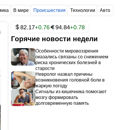
мика
В мире
Происшествия
Технологии
Авто
82.17
+0.76
94.84
+0.78
3
Горячие новости недели
Особенности мировоззрения
оказались связаны со снижением
риска хронических болезней в
старости
Невролог назвал причины
возникновения головной боли в
жаркую погоду
Сигналы из кишечника помогают
мозгу формировать
долговременную память