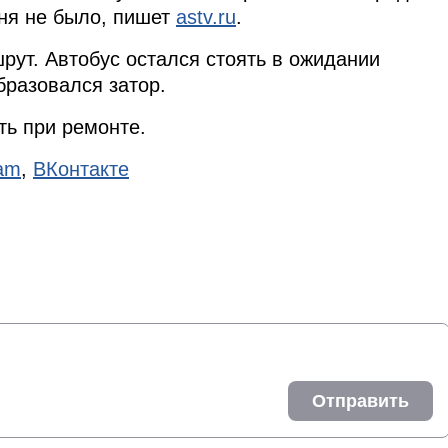
гня не было, пишет
astv.ru
.
рут. Автобус остался стоять в ожидании
бразовался затор.
ть при ремонте.
ram
,
ВКонтакте
Отправить