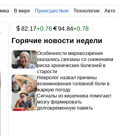
мика
В мире
Происшествия
Технологии
Авто
82.17
+0.76
94.84
+0.78
7
Горячие новости недели
Особенности мировоззрения
оказались связаны со снижением
риска хронических болезней в
старости
Невролог назвал причины
возникновения головной боли в
жаркую погоду
Сигналы из кишечника помогают
мозгу формировать
долговременную память