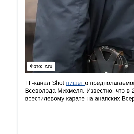
Фото: iz.ru
ТГ-канал Shot
пишет
о предполагаемом
Всеволода Михмеля. Известно, что в 
всестилевому карате на анапских Все