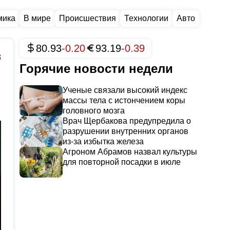
мика
В мире
Происшествия
Технологии
Авто
80.93
-0.20
93.19
-0.39
3
Горячие новости недели
Ученые связали высокий индекс
массы тела с истончением коры
головного мозга
Врач Щербакова предупредила о
разрушении внутренних органов
из-за избытка железа
Агроном Абрамов назвал культуры
для повторной посадки в июле