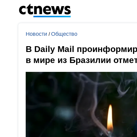
Новости
Общество
/
В Daily Mail проинформи
в мире из Бразилии отме