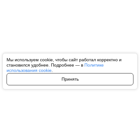
Мы используем cookie, чтобы сайт работал корректно и
становился удобнее. Подробнее — в
Политике
использования cookie
.
Принять
Авторы
О нас
Архив
Все права на любые материалы, опубликованные на сайте, защищены в
соответствии с российским и международным законодательством об
интеллектуальной собственности. Любое использование текстовых, фото,
аудио и видеоматериалов возможно только с согласия правообладателя
(ctnews.ru). Персональные данные (ФЗ 152). При полном или частичном
использовании материалов ctnews.ru активная индексируемая
гиперссылка на исходный материал обязательна. Запрещено для детей.