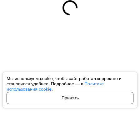
Мы используем cookie, чтобы сайт работал корректно и
становился удобнее. Подробнее — в
Политике
использования cookie
.
Принять
Авторы
О нас
Архив
Все права на любые материалы, опубликованные на сайте, защищены в
соответствии с российским и международным законодательством об