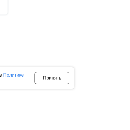
 в
Политике
Принять
Авторы
О нас
Архив
теллектуальной собственности. Любое использование текстовых,
тичном использовании материалов ctnews.ru активная