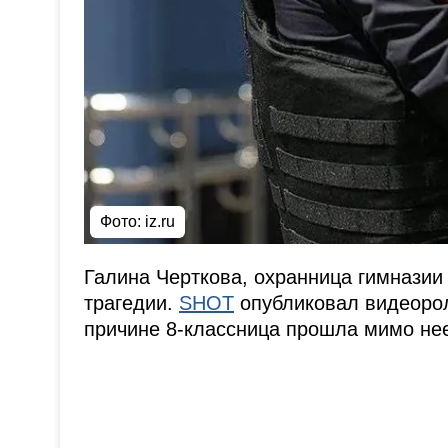
Фото: iz.ru
Галина Черткова, охранница гимназии 
трагедии.
SHOT
опубликовал видеороли
причине 8-классница прошла мимо нее