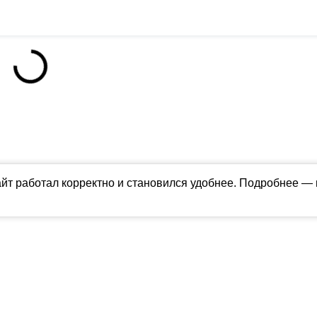
айт работал корректно и становился удобнее. Подробнее —
ны в соответствии с российским и международным законодательством об ин
обладателя (ctnews.ru). Персональные данные (ФЗ 152). При полном или час
апрещено для детей. Оригинал текста:
https://ctnews.ru/
олитика использования cookie