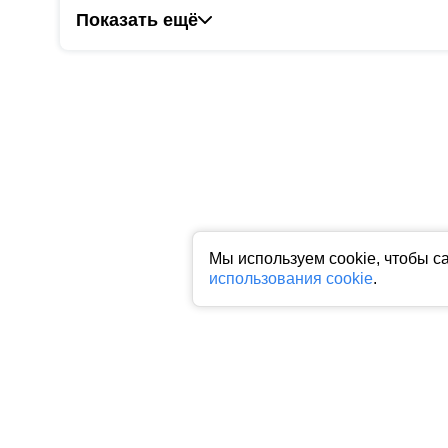
Показать ещё
Мы используем cookie, чтобы с
использования cookie
.
Все права на любые материалы, опубликованные на сайте, защище
фото, аудио и видеоматериалов возможно только с согласия право
индексируемая гиперссылка на исходный материал обязательна. З
Пользовательское соглашение
|
Политика конфиденциальности
|
П