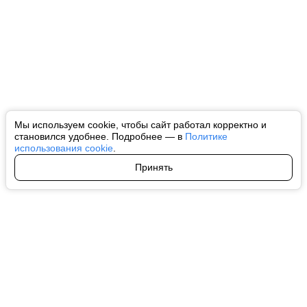
Мы используем cookie, чтобы сайт работал корректно и
становился удобнее. Подробнее — в
Политике
использования cookie
.
Принять
Авторы
О нас
Архив
Все права на любые материалы, опубликованные на сайте, защищены в
соответствии с российским и международным законодательством об
интеллектуальной собственности. Любое использование текстовых, фото,
аудио и видеоматериалов возможно только с согласия правообладателя
(ctnews.ru). Персональные данные (ФЗ 152). При полном или частичном
использовании материалов ctnews.ru активная индексируемая
гиперссылка на исходный материал обязательна. Запрещено для детей.