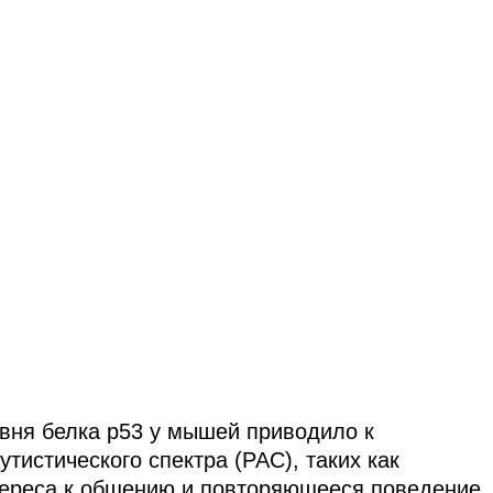
вня белка р53 у мышей приводило к
тистического спектра (РАС), таких как
тереса к общению и повторяющееся поведение.