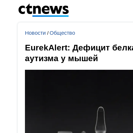
Новости
Общество
/
EurekAlert: Дефицит бел
аутизма у мышей