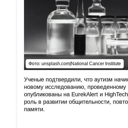
Фото: unsplash.com|National Cancer Institute
Ученые подтвердили, что аутизм начин
новому исследованию, проведенному 
опубликованы на EurekAlert и HighTec
роль в развитии общительности, повт
памяти.