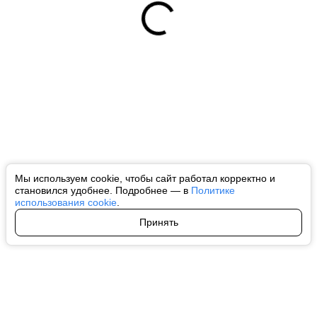
Мы используем cookie, чтобы сайт работал корректно и
становился удобнее. Подробнее — в
Политике
использования cookie
.
Принять
Авторы
О нас
Архив
Все права на любые материалы, опубликованные на сайте, защищены в
соответствии с российским и международным законодательством об