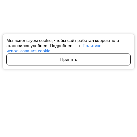
Мы используем cookie, чтобы сайт работал корректно и
становился удобнее. Подробнее — в
Политике
использования cookie
.
Принять
Авторы
О нас
Архив
Все права на любые материалы, опубликованные на сайте, защищены в
соответствии с российским и международным законодательством об
интеллектуальной собственности. Любое использование текстовых, фото,
аудио и видеоматериалов возможно только с согласия правообладателя
(ctnews.ru). Персональные данные (ФЗ 152). При полном или частичном
использовании материалов ctnews.ru активная индексируемая
гиперссылка на исходный материал обязательна. Запрещено для детей.
Оригинал текста:
https://ctnews.ru/
Пользовательское соглашение
|
Политика конфиденциальности
|
Политика использования cookie
На информационном ресурсе применяются рекомендательные