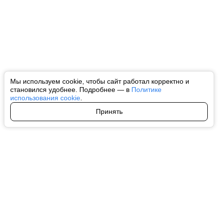
Мы используем cookie, чтобы сайт работал корректно и
становился удобнее. Подробнее — в
Политике
использования cookie
.
Принять
Авторы
О нас
Архив
Все права на любые материалы, опубликованные на сайте, защищены в
соответствии с российским и международным законодательством об
интеллектуальной собственности. Любое использование текстовых, фото,
аудио и видеоматериалов возможно только с согласия правообладателя
(ctnews.ru). Персональные данные (ФЗ 152). При полном или частичном
использовании материалов ctnews.ru активная индексируемая
гиперссылка на исходный материал обязательна. Запрещено для детей.
Оригинал текста:
https://ctnews.ru/
Пользовательское соглашение
|
Политика конфиденциальности
|