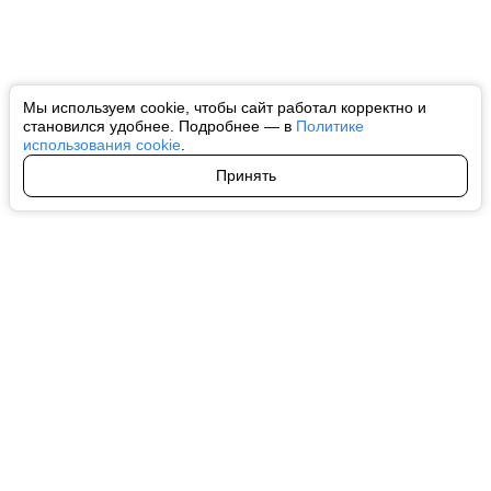
Мы используем cookie, чтобы сайт работал корректно и
становился удобнее. Подробнее — в
Политике
использования cookie
.
Принять
Авторы
О нас
Архив
Все права на любые материалы, опубликованные на сайте, защищены в
соответствии с российским и международным законодательством об
интеллектуальной собственности. Любое использование текстовых, фото,
аудио и видеоматериалов возможно только с согласия правообладателя
(ctnews.ru). Персональные данные (ФЗ 152). При полном или частичном
использовании материалов ctnews.ru активная индексируемая
гиперссылка на исходный материал обязательна. Запрещено для детей.
Оригинал текста:
https://ctnews.ru/
Пользовательское соглашение
|
Политика конфиденциальности
|
Политика использования cookie
На информационном ресурсе применяются рекомендательные
технологии (информационные технологии предоставления информации
на основе сбора, систематизации и анализа сведений, относящихся к
предпочтениям пользователей сети "Интернет", находящихся на