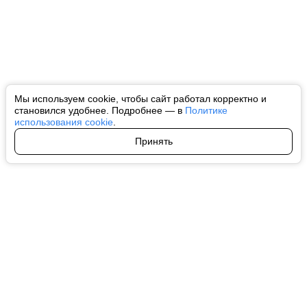
Мы используем cookie, чтобы сайт работал корректно и
становился удобнее. Подробнее — в
Политике
использования cookie
.
Принять
Авторы
О нас
Архив
Все права на любые материалы, опубликованные на сайте, защищены в
соответствии с российским и международным законодательством об
интеллектуальной собственности. Любое использование текстовых, фото,
аудио и видеоматериалов возможно только с согласия правообладателя
(ctnews.ru). Персональные данные (ФЗ 152). При полном или частичном
использовании материалов ctnews.ru активная индексируемая
гиперссылка на исходный материал обязательна. Запрещено для детей.
Оригинал текста:
https://ctnews.ru/
Пользовательское соглашение
|
Политика конфиденциальности
|
Политика использования cookie