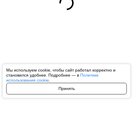
Мы используем cookie, чтобы сайт работал корректно и
становился удобнее. Подробнее — в
Политике
использования cookie
.
Принять
Авторы
О нас
Архив
Все права на любые материалы, опубликованные на сайте, защищены в
соответствии с российским и международным законодательством об
интеллектуальной собственности. Любое использование текстовых, фото,