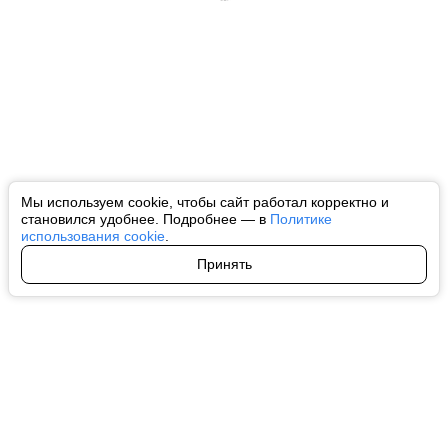
Мы используем cookie, чтобы сайт работал корректно и
становился удобнее. Подробнее — в
Политике
использования cookie
.
Принять
Авторы
О нас
Архив
Все права на любые материалы, опубликованные на сайте, защищены в
соответствии с российским и международным законодательством об
интеллектуальной собственности. Любое использование текстовых, фото,
аудио и видеоматериалов возможно только с согласия правообладателя
(ctnews.ru). Персональные данные (ФЗ 152). При полном или частичном
использовании материалов ctnews.ru активная индексируемая