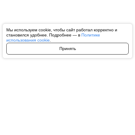
Мы используем cookie, чтобы сайт работал корректно и
становился удобнее. Подробнее — в
Политике
использования cookie
.
Принять
Авторы
О нас
Архив
Все права на любые материалы, опубликованные на сайте, защищены в
соответствии с российским и международным законодательством об
интеллектуальной собственности. Любое использование текстовых, фото,
аудио и видеоматериалов возможно только с согласия правообладателя
(ctnews.ru). Персональные данные (ФЗ 152). При полном или частичном
использовании материалов ctnews.ru активная индексируемая
гиперссылка на исходный материал обязательна. Запрещено для детей.
Оригинал текста:
https://ctnews.ru/
Пользовательское соглашение
|
Политика конфиденциальности
|
Политика использования cookie
На информационном ресурсе применяются рекомендательные
технологии (информационные технологии предоставления информации
на основе сбора, систематизации и анализа сведений, относящихся к
предпочтениям пользователей сети "Интернет", находящихся на