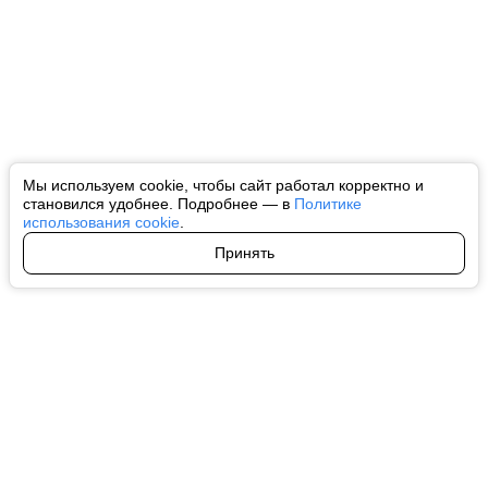
Мы используем cookie, чтобы сайт работал корректно и
становился удобнее. Подробнее — в
Политике
использования cookie
.
Принять
Авторы
О нас
Архив
Все права на любые материалы, опубликованные на сайте, защищены в
соответствии с российским и международным законодательством об
интеллектуальной собственности. Любое использование текстовых, фото,
аудио и видеоматериалов возможно только с согласия правообладателя
(ctnews.ru). Персональные данные (ФЗ 152). При полном или частичном
использовании материалов ctnews.ru активная индексируемая
гиперссылка на исходный материал обязательна. Запрещено для детей.
Оригинал текста:
https://ctnews.ru/