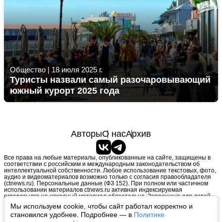
Общество
|
18 июля 2025 г.
Туристы назвали самый разочаровывающий
южный курорт 2025 года
Авторы
О нас
Архив
Все права на любые материалы, опубликованные на сайте, защищены в
соответствии с российским и международным законодательством об
интеллектуальной собственности. Любое использование текстовых, фото,
аудио и видеоматериалов возможно только с согласия правообладателя
(ctnews.ru). Персональные данные (ФЗ 152). При полном или частичном
использовании материалов ctnews.ru активная индексируемая
гиперссылка на исходный материал обязательна. Запрещено для детей.
Оригинал текста:
https://ctnews.ru/
Мы используем cookie, чтобы сайт работал корректно и
Пользовательское соглашение
|
Политика конфиденциальности
|
становился удобнее. Подробнее — в
Политике
Политика использования cookie