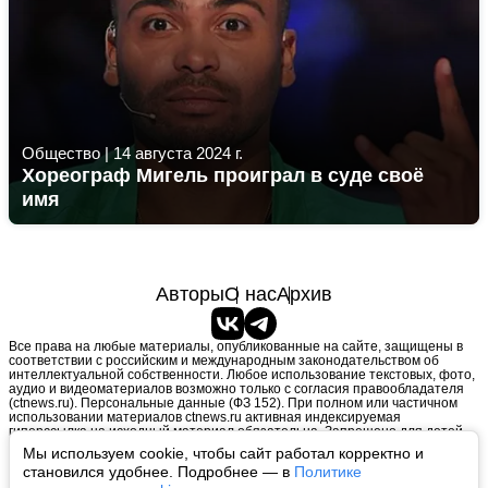
Общество
|
14 августа 2024 г.
Хореограф Мигель проиграл в суде своё
имя
Авторы
О нас
Архив
Все права на любые материалы, опубликованные на сайте, защищены в
соответствии с российским и международным законодательством об
интеллектуальной собственности. Любое использование текстовых, фото,
аудио и видеоматериалов возможно только с согласия правообладателя
(ctnews.ru). Персональные данные (ФЗ 152). При полном или частичном
использовании материалов ctnews.ru активная индексируемая
гиперссылка на исходный материал обязательна. Запрещено для детей.
Оригинал текста:
https://ctnews.ru/
Мы используем cookie, чтобы сайт работал корректно и
Пользовательское соглашение
|
Политика конфиденциальности
|
становился удобнее. Подробнее — в
Политике
Политика использования cookie