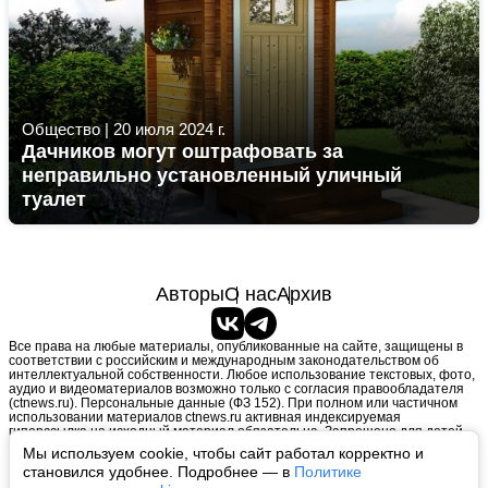
Общество
|
20 июля 2024 г.
Дачников могут оштрафовать за
неправильно установленный уличный
туалет
Авторы
О нас
Архив
Все права на любые материалы, опубликованные на сайте, защищены в
соответствии с российским и международным законодательством об
интеллектуальной собственности. Любое использование текстовых, фото,
аудио и видеоматериалов возможно только с согласия правообладателя
(ctnews.ru). Персональные данные (ФЗ 152). При полном или частичном
использовании материалов ctnews.ru активная индексируемая
гиперссылка на исходный материал обязательна. Запрещено для детей.
Оригинал текста:
https://ctnews.ru/
Мы используем cookie, чтобы сайт работал корректно и
Пользовательское соглашение
|
Политика конфиденциальности
|
становился удобнее. Подробнее — в
Политике
Политика использования cookie