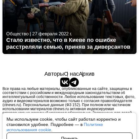
Общество
|
27 февраля 2022 г.
Стало известно, что в Киеве по ошибке
расстреляли семью, приняв за диверсантов
Авторы
О нас
Архив
Все права на любые материалы, опубликованные на сайте, защищены в
соответствии с российским и международным законодательством об
интеллектуальной собственности. Любое использование текстовых, фото,
аудио и видеоматериалов возможно только с согласия правообладателя
(ctnews.ru). Персональные данные (ФЗ 152). При полном или частичном
использовании материалов ctnews.ru активная индексируемая
гиперссылка на исходный материал обязательна. Запрещено для детей.
Оригинал текста:
https://ctnews.ru/
Мы используем cookie, чтобы сайт работал корректно и
Пользовательское соглашение
|
Политика конфиденциальности
|
становился удобнее. Подробнее — в
Политике
Политика использования cookie
На информационном ресурсе применяются рекомендательные
использования cookie
.
технологии (информационные технологии предоставления информации
на основе сбора, систематизации и анализа сведений, относящихся к
Принять